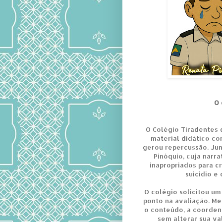
O 
O Colégio Tiradentes d
material didático c
gerou repercussão. Junto
Pinóquio, cuja narr
inapropriados para c
suicídio e
O colégio solicitou um
ponto na avaliação. M
o conteúdo, a coorden
sem alterar sua v