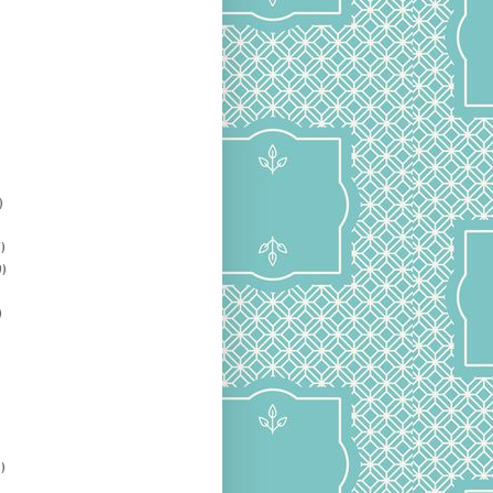
)
)
)
)
)