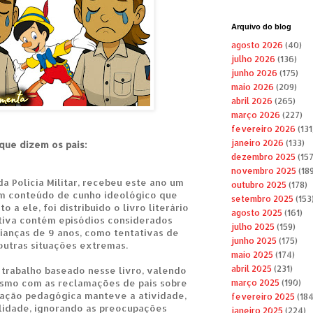
Arquivo do blog
agosto 2026
(40)
julho 2026
(136)
junho 2026
(175)
maio 2026
(209)
abril 2026
(265)
março 2026
(227)
fevereiro 2026
(131
janeiro 2026
(133)
que dizem os pais:
dezembro 2025
(157
novembro 2025
(189
a Polícia Militar, recebeu este ano um
outubro 2025
(178)
om conteúdo de cunho ideológico que
setembro 2025
(153
 a ele, foi distribuído o livro literário
agosto 2025
(161)
ativa contém episódios considerados
julho 2025
(159)
rianças de 9 anos, como tentativas de
junho 2025
(175)
 outras situações extremas.
maio 2025
(174)
abril 2025
(231)
 trabalho baseado nesse livro, valendo
esmo com as reclamações de pais sobre
março 2025
(190)
ação pedagógica manteve a atividade,
fevereiro 2025
(184
alidade, ignorando as preocupações
janeiro 2025
(224)