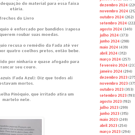
adequação do material para essa faixa
dezembro 2024
(22
etária.
novembro 2024
(21
outubro 2024
(262)
Trechos do Livro
setembro 2024
(222
óquio é enforcado por bandidos (raposa
agosto 2024
(340)
 querem roubar suas moedas.
julho 2024
(373)
junho 2024
(298)
quio recusa o remédio da Fada até ver
maio 2024
(439)
or quatro coelhos pretos, então bebe.
abril 2024
(312)
março 2024
(257)
dido por ninharia e quase afogado para
fevereiro 2024
(23
rrancar seu couro.
janeiro 2024
(294)
dezembro 2023
(27
zuis (Fada Azul): Diz que todos ali
estavam mortos.
novembro 2023
(37
outubro 2023
(303)
selha Pinóquio, que irritado atira um
setembro 2023
(193
martelo nele.
agosto 2023
(192)
julho 2023
(299)
junho 2023
(315)
maio 2023
(249)
abril 2023
(254)
março 2023
(294)