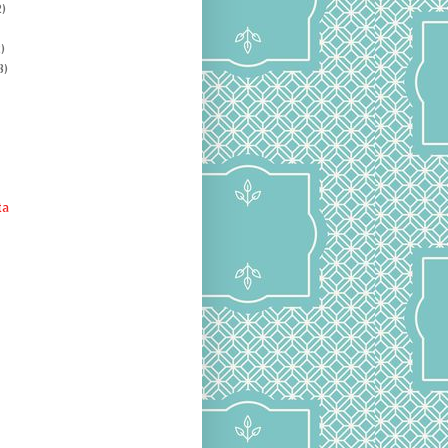
)
)
8)
ta