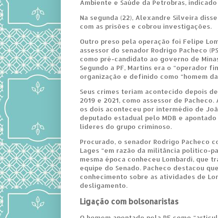
Ambiente e Saúde da Petrobras, indicado 
Na segunda (22), Alexandre Silveira disse
com as prisões e cobrou investigações.
Outro preso pela operação foi Felipe Lom
assessor do senador Rodrigo Pacheco (P
como pré-candidato ao governo de Minas
Segundo a PF, Martins era o “operador fi
organização e definido como “homem da
Seus crimes teriam acontecido depois de
2019 e 2021, como assessor de Pacheco.
os dois aconteceu por intermédio de Joã
deputado estadual pelo MDB e apontado
líderes do grupo criminoso.
Procurado, o senador Rodrigo Pacheco 
Lages “em razão da militância político-pa
mesma época conheceu Lombardi, que tr
equipe do Senado. Pacheco destacou qu
conhecimento sobre as atividades de Lo
desligamento.
Ligação com bolsonaristas
O homem apontado pela PF como “articu