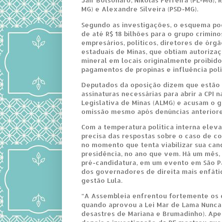
MG) e Alexandre Silveira (PSD-MG).
Segundo as investigações, o esquema pod
de até R$ 18 bilhões para o grupo crimin
empresários, políticos, diretores de órg
estaduais de Minas, que obtiam autoriza
mineral em locais originalmente proibid
pagamentos de propinas e influência polí
Deputados da oposição dizem que estão 
assinaturas necessárias para abrir a CPI 
Legislativa de Minas (ALMG) e acusam o
omissão mesmo após denúncias anteriore
Com a temperatura política interna ele
precisa das respostas sobre o caso de c
no momento que tenta viabilizar sua can
presidência, no ano que vem. Há um mês, 
pré-candidatura, em um evento em São P
dos governadores de direita mais enfátic
gestão Lula.
“A Assembleia enfrentou fortemente os 
quando aprovou a Lei Mar de Lama Nunca 
desastres de Mariana e Brumadinho). Ape