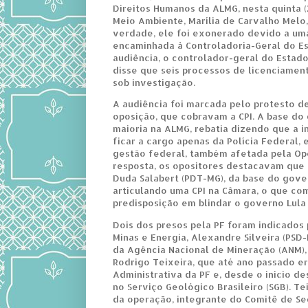
Direitos Humanos da ALMG, nesta quinta (
Meio Ambiente, Marília de Carvalho Melo,
verdade, ele foi exonerado devido a um
encaminhada à Controladoria-Geral do E
audiência, o controlador-geral do Estado
disse que seis processos de licenciamen
sob investigação.
A audiência foi marcada pelo protesto d
oposição, que cobravam a CPI. A base do
maioria na ALMG, rebatia dizendo que a 
ficar a cargo apenas da Polícia Federal, 
gestão federal, também afetada pela Op
resposta, os opositores destacavam que
Duda Salabert (PDT-MG), da base do gove
articulando uma CPI na Câmara, o que co
predisposição em blindar o governo Lula
Dois dos presos pela PF foram indicados 
Minas e Energia, Alexandre Silveira (PSD
da Agência Nacional de Mineração (ANM), 
Rodrigo Teixeira, que até ano passado er
Administrativa da PF e, desde o início de
no Serviço Geológico Brasileiro (SGB). Tei
da operação, integrante do Comitê de Se