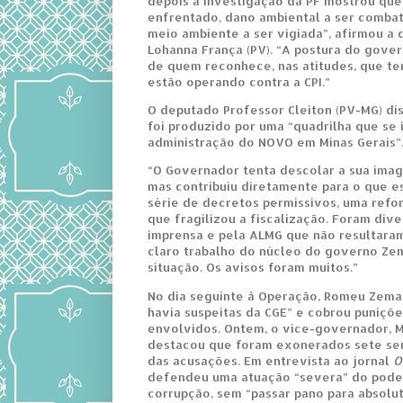
depois a investigação da PF mostrou que 
enfrentado, dano ambiental a ser combat
meio ambiente a ser vigiada”, afirmou a
Lohanna França (PV). “A postura do gove
de quem reconhece, nas atitudes, que te
estão operando contra a CPI.”
O deputado Professor Cleiton (PV-MG) di
foi produzido por uma “quadrilha que se 
administração do NOVO em Minas Gerais”
“O Governador tenta descolar a sua ima
mas contribuiu diretamente para o que 
série de decretos permissivos, uma refo
que fragilizou a fiscalização. Foram div
imprensa e pela ALMG que não resultara
claro trabalho do núcleo do governo Zem
situação. Os avisos foram muitos.”
No dia seguinte à Operação, Romeu Zema
havia suspeitas da CGE” e cobrou puniçõ
envolvidos. Ontem, o vice-governador, M
destacou que foram exonerados sete se
das acusações. Em entrevista ao jornal
O
defendeu uma atuação “severa” do poder
corrupção, sem “passar pano para absol