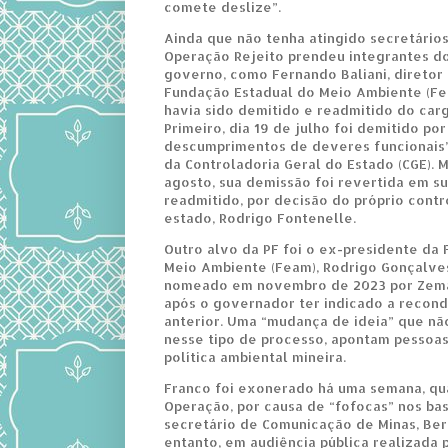
comete deslize”.
Ainda que não tenha atingido secretário
Operação Rejeito prendeu integrantes d
governo, como Fernando Baliani, diretor
Fundação Estadual do Meio Ambiente (Fea
havia sido demitido e readmitido do car
Primeiro, dia 19 de julho foi demitido po
descumprimentos de deveres funcionais”
da Controladoria Geral do Estado (CGE). M
agosto, sua demissão foi revertida em su
readmitido, por decisão do próprio cont
estado, Rodrigo Fontenelle.
Outro alvo da PF foi o ex-presidente da
Meio Ambiente (Feam), Rodrigo Gonçalves
nomeado em novembro de 2023 por Zema
após o governador ter indicado a recon
anterior. Uma “mudança de ideia” que n
nesse tipo de processo, apontam pesso
política ambiental mineira.
Franco foi exonerado há uma semana, qua
Operação, por causa de “fofocas” nos ba
secretário de Comunicação de Minas, Ber
entanto, em audiência pública realizada