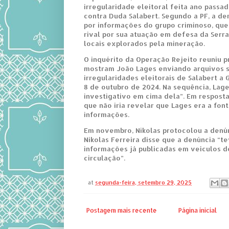
irregularidade eleitoral feita ano passad
contra Duda Salabert. Segundo a PF, a de
por informações do grupo criminoso, que
rival por sua atuação em defesa da Serra
locais explorados pela mineração.
O inquérito da Operação Rejeito reuniu p
mostram João Lages enviando arquivos s
irregularidades eleitorais de Salabert a 
8 de outubro de 2024. Na sequência, Lag
investigativo em cima dela”. Em respost
que não iria revelar que Lages era a fon
informações.
Em novembro, Nikolas protocolou a denún
Nikolas Ferreira disse que a denúncia 
informações já publicadas em veículos 
circulação”.
at
segunda-feira, setembro 29, 2025
Postagem mais recente
Página inicial