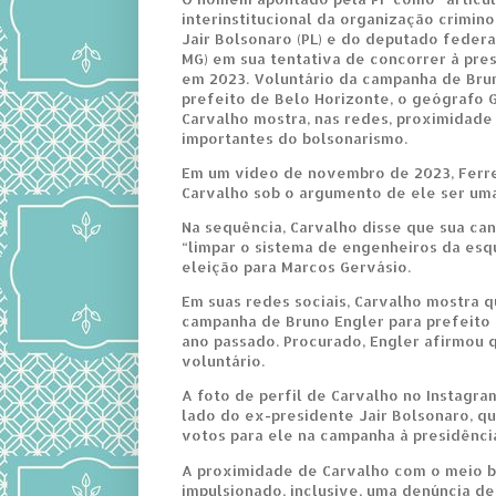
interinstitucional da organização crimin
Jair Bolsonaro (PL) e do deputado federal
MG) em sua tentativa de concorrer à pre
em 2023. Voluntário da campanha de Brun
prefeito de Belo Horizonte, o geógrafo 
Carvalho mostra, nas redes, proximidad
importantes do bolsonarismo.
Em um vídeo de novembro de 2023, Ferre
Carvalho sob o argumento de ele ser uma
Na sequência, Carvalho disse que sua can
“limpar o sistema de engenheiros da esq
eleição para Marcos Gervásio.
Em suas redes sociais, Carvalho mostra q
campanha de Bruno Engler para prefeito
ano passado. Procurado, Engler afirmou 
voluntário.
A foto de perfil de Carvalho no Instagr
lado do ex-presidente Jair Bolsonaro, 
votos para ele na campanha à presidênci
A proximidade de Carvalho com o meio bo
impulsionado, inclusive, uma denúncia de