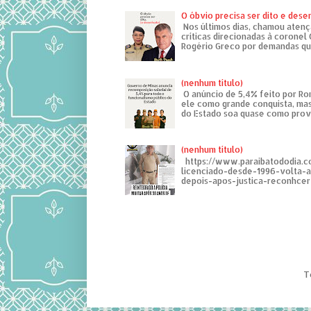
O óbvio precisa ser dito e des
Nos últimos dias, chamou atenç
críticas direcionadas à coronel
Rogério Greco por demandas que
(nenhum título)
O anúncio de 5,4% feito por R
ele como grande conquista, mas
do Estado soa quase como provo
(nenhum título)
https://www.paraibatododia.c
licenciado-desde-1996-volta-
depois-apos-justica-reconhcer-
T