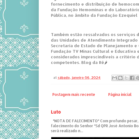
fornecimento e distribuição de hemocom
da Fundação Hemominas e do Laboratório
Pública, no âmbito da Fundação Ezequiel 
Também estão ressalvados os serviços d
das Unidades de Atendimento Integrado (
Secretaria de Estado de Planejamento e 
Fundação TV Minas Cultural e Educativa 
considerados imprescindíveis a critério 
competentes. Blog da Rê🌶
at
sábado, janeiro 06, 2024
Postagem mais recente
Página inicial
Luto
*NOTA DE FALECIMENTO* Com profundo pesar,
falecimento do Senhor *Sd QPR José Antonio Bo
será realizado n...