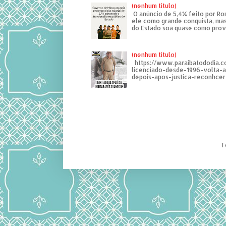
(nenhum título)
O anúncio de 5,4% feito por R
ele como grande conquista, mas
do Estado soa quase como provo
(nenhum título)
https://www.paraibatododia.c
licenciado-desde-1996-volta-
depois-apos-justica-reconhcer-
T