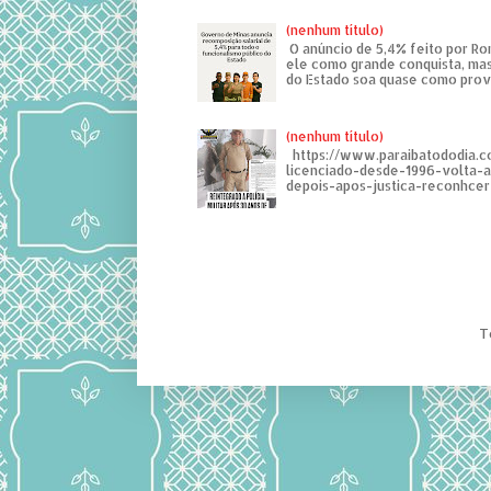
(nenhum título)
O anúncio de 5,4% feito por R
ele como grande conquista, mas
do Estado soa quase como provo
(nenhum título)
https://www.paraibatododia.c
licenciado-desde-1996-volta-
depois-apos-justica-reconhcer-
T