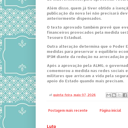
Além disso, quem já tiver obtido a isenç
publicação da nova lei não precisará de
anteriormente dispensados.
O texto aprovado também prevê que even
financeiros provocados pela medida ser
Tesouro Estadual.
Outra alteração determina que o Poder 
medidas para preservar o equilíbrio eco
IPSM diante da redução na arrecadação p
Após a aprovação pela ALMG, o governa
comemorou a medida nas redes sociais e
militares que arriscam a vida pela segu
apoio do Estado quando mais precisam.
at
quinta-feira, maio 07, 2026
Postagem mais recente
Página inicial
Luto