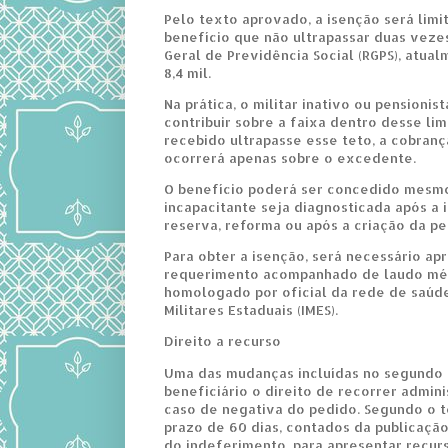
Pelo texto aprovado, a isenção será limi
benefício que não ultrapassar duas veze
Geral de Previdência Social (RGPS), atua
8,4 mil.
Na prática, o militar inativo ou pensionis
contribuir sobre a faixa dentro desse lim
recebido ultrapasse esse teto, a cobranç
ocorrerá apenas sobre o excedente.
O benefício poderá ser concedido mesm
incapacitante seja diagnosticada após a i
reserva, reforma ou após a criação da pe
Para obter a isenção, será necessário ap
requerimento acompanhado de laudo mé
homologado por oficial da rede de saúde
Militares Estaduais (IMES).
Direito a recurso
Uma das mudanças incluídas no segundo 
beneficiário o direito de recorrer admi
caso de negativa do pedido. Segundo o te
prazo de 60 dias, contados da publicação
do indeferimento, para apresentar recur