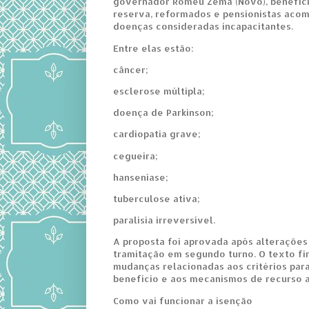
governador Romeu Zema (Novo), benefici
reserva, reformados e pensionistas acom
doenças consideradas incapacitantes.
Entre elas estão:
câncer;
esclerose múltipla;
doença de Parkinson;
cardiopatia grave;
cegueira;
hanseníase;
tuberculose ativa;
paralisia irreversível.
A proposta foi aprovada após alterações
tramitação em segundo turno. O texto fi
mudanças relacionadas aos critérios par
benefício e aos mecanismos de recurso a
Como vai funcionar a isenção