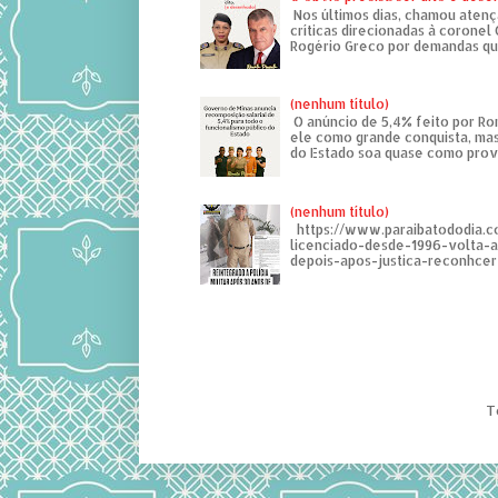
Nos últimos dias, chamou atenç
críticas direcionadas à coronel
Rogério Greco por demandas que
(nenhum título)
O anúncio de 5,4% feito por R
ele como grande conquista, mas
do Estado soa quase como provo
(nenhum título)
https://www.paraibatododia.c
licenciado-desde-1996-volta-
depois-apos-justica-reconhcer-
T