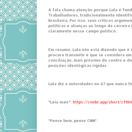
A fala chama atenção porque Lula é fund
Trabalhadores, tradicionalmente identi
brasileira. Por isso, seus críticos argum
políticas e alianças ao longo da carreir
claramente nesse campo político.
Em resumo, Lula não está dizendo que é d
procura transmitir é que se considera um
conciliação, mais próximo do centro e d
posições ideológicas rígidas.
Lula diz a autoridades no G7 que nunca f
*Leia mais*:
https://cnnbr.app/short/c118
*Pense bem, pense CNN*