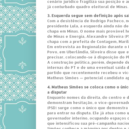
cenário jurídico fragiliza sua posição e 
já conturbado quadro eleitoral de Minas.
3. Esquerda segue sem definição após s
Com a desistência de Rodrigo Pacheco, 
presidente Lula, a esquerda ainda não de
chapa em Minas. O nome mais provável ho
de Minas e Energia, Alexandre Silveira (
chapa com a prefeita de Contagem, Maríli
Em entrevista ao Regionalzão durante o
Povo, em Uberlândia, Silveira disse que 
precisar, colocando-se à disposição do P
A construção política, porém, depende 
internas do PT e de uma eventual saída d
partido que recentemente recebeu o vi
Matheus Simões — potencial candidato a
4. Matheus Simões se coloca como o úni
a disputar
Enquanto nomes da direita, do centro e 
demonstram hesitação, o vice-governad
(PSD) surge como o único que demonstra 
para entrar na disputa. Ele já atua como
governador interino, ocupando espaços 
que intensificou sua pré-campanha nacion
Simões conhece a máquina por dentro e 