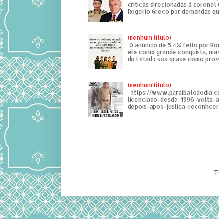
críticas direcionadas à coronel
Rogério Greco por demandas que
(nenhum título)
O anúncio de 5,4% feito por R
ele como grande conquista, mas
do Estado soa quase como provo
(nenhum título)
https://www.paraibatododia.c
licenciado-desde-1996-volta-
depois-apos-justica-reconhcer-
T