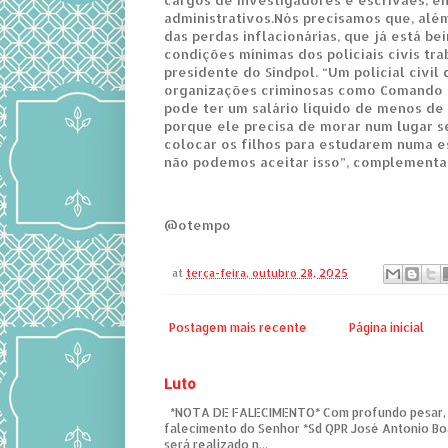
administrativos.Nós precisamos que, al
das perdas inflacionárias, que já está b
condições mínimas dos policiais civis tr
presidente do Sindpol. “Um policial civil
organizações criminosas como Comando 
pode ter um salário líquido de menos de 
porque ele precisa de morar num lugar s
colocar os filhos para estudarem numa e
não podemos aceitar isso”, complementa
@otempo
at
terça-feira, outubro 28, 2025
Postagem mais recente
Página inicial
Luto
*NOTA DE FALECIMENTO* Com profundo pesar,
falecimento do Senhor *Sd QPR José Antonio Bo
será realizado n...