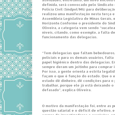
definida, será convocado pelo Sindicato
Polícia Civil (Sindpol/MG) para deliberaçã
realizou uma manifestação nesta terça e
Assembleia Legislativa de Minas Gerais,
Horizonte.Conforme o presidente do Si
Oliveira, a categoria vem sendo “sucate
níveis, citando, como exemplo, a falta de
funcionamento das delegacias.
“Tem delegacias que faltam bebedouros, 
policiais e para os demais usuários, falta
papel higiênico dentro das delegacias. En
sempre deram um jeitinho para comprar i
Por isso, a gente orienta a estrita legali
façam o que é função do estado. Que o 
estado dê dinheiro, dê condições para o p
trabalhar, porque ele já está deixando o 
defasado”, explica Oliveira.
O motivo da manifestação foi, entre as p
questão salarial e o déficit de efetivo, 
cargos de investigadores e escrivães, e